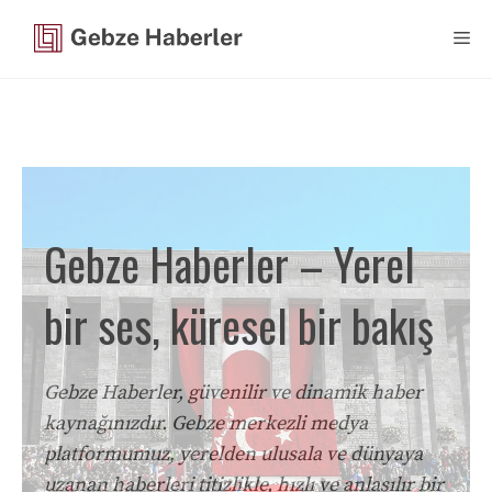
İçeriğe
Me
atla
Gebze Haberler – Yerel
bir ses, küresel bir bakış
Gebze Haberler, güvenilir ve dinamik haber
kaynağınızdır. Gebze merkezli medya
platformumuz, yerelden ulusala ve dünyaya
uzanan haberleri titizlikle, hızlı ve anlaşılır bir