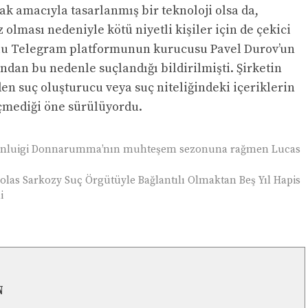
k amacıyla tasarlanmış bir teknoloji olsa da,
ması nedeniyle kötü niyetli kişiler için de çekici
ptolu Telegram platformunun kurucusu Pavel Durov’un
ndan bu nedenle suçlandığı bildirilmişti. Şirketin
n suç oluşturucu veya suç niteliğindeki içeriklerin
çmediği öne sürülüyordu.
Gianluigi Donnarumma’nın muhteşem sezonuna rağmen Lucas
olas Sarkozy Suç Örgütüyle Bağlantılı Olmaktan Beş Yıl Hapis
i
N