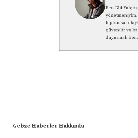
Ben Elif Yalçı
yönetmeniyim. 
toplumsal olay
güvenilir ve b
duyurmak hem 
Gebze Haberler Hakkında