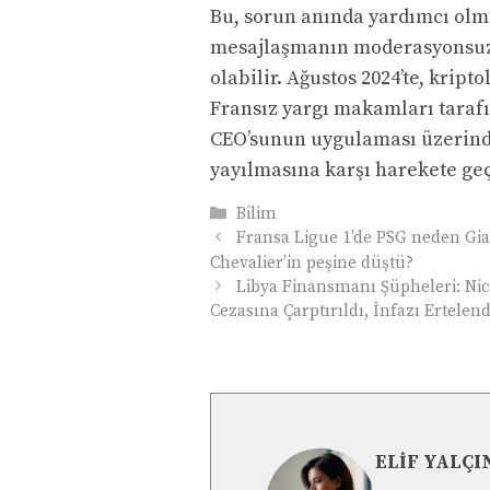
Bu, sorun anında yardımcı olma
mesajlaşmanın moderasyonsuz ol
olabilir. Ağustos 2024’te, kri
Fransız yargı makamları tarafı
CEO’sunun uygulaması üzerinde
yayılmasına karşı harekete ge
Kategoriler
Bilim
Fransa Ligue 1’de PSG neden 
Chevalier’in peşine düştü?
Libya Finansmanı Şüpheleri: Nic
Cezasına Çarptırıldı, İnfazı Ertelend
ELIF YALÇI