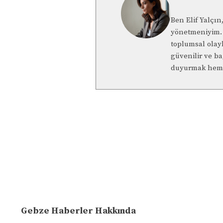
Ben Elif Yalçı
yönetmeniyim. 
toplumsal olay
güvenilir ve b
duyurmak hem 
Gebze Haberler Hakkında