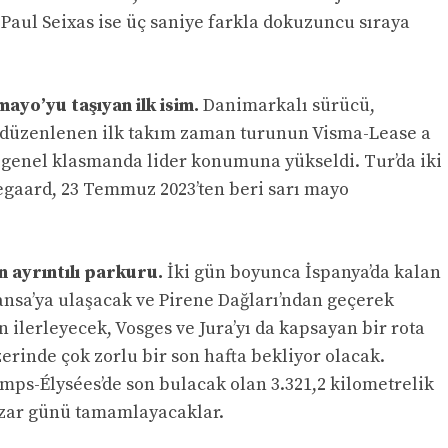
 Paul Seixas ise üç saniye farkla dokuzuncu sıraya
ayo’yu taşıyan ilk isim.
Danimarkalı sürücü,
 düzenlenen ilk takım zaman turunun Visma-Lease a
 genel klasmanda lider konumuna yükseldi. Tur’da iki
gaard, 23 Temmuz 2023’ten beri sarı mayo
n ayrıntılı parkuru.
İki gün boyunca İspanya’da kalan
ansa’ya ulaşacak ve Pirene Dağları’ndan geçerek
 ilerleyecek, Vosges ve Jura’yı da kapsayan bir rota
erinde çok zorlu bir son hafta bekliyor olacak.
amps-Élysées’de son bulacak olan 3.321,2 kilometrelik
zar günü tamamlayacaklar.