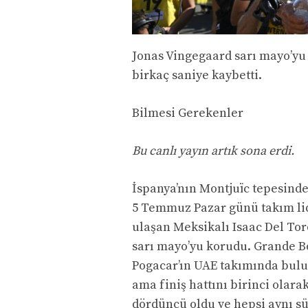
Jonas Vingegaard sarı mayo’yu 
birkaç saniye kaybetti.
Bilmesi Gerekenler
Bu canlı yayın artık sona erdi.
İspanya’nın Montjuïc tepesinde
5 Temmuz Pazar günü takım li
ulaşan Meksikalı Isaac Del Tor
sarı mayo’yu korudu. Grande Bou
Pogacar’ın UAE takımında bulun
ama finiş hattını birinci olar
dördüncü oldu ve hepsi aynı s