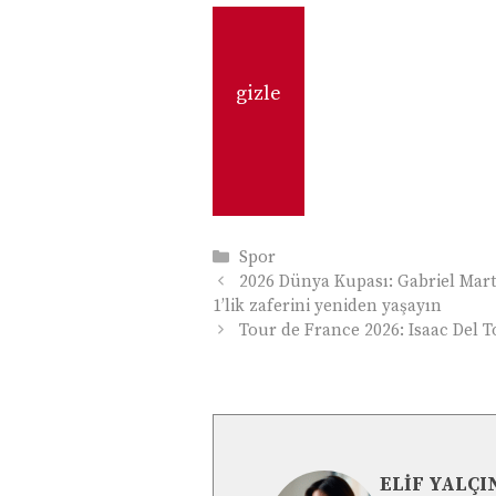
gizle
Kategoriler
Spor
2026 Dünya Kupası: Gabriel Marti
1’lik zaferini yeniden yaşayın
Tour de France 2026: Isaac Del 
ELIF YALÇI