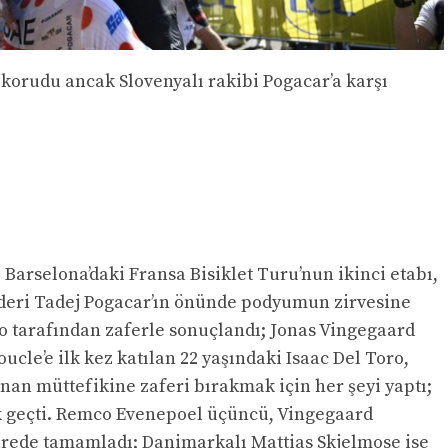
korudu ancak Slovenyalı rakibi Pogacar’a karşı
 Barselona’daki Fransa Bisiklet Turu’nun ikinci etabı,
deri Tadej Pogacar’ın önünde podyumun zirvesine
o tarafından zaferle sonuçlandı; Jonas Vingegaard
cle’e ilk kez katılan 22 yaşındaki Isaac Del Toro,
an müttefikine zaferi bırakmak için her şeyi yaptı;
ak geçti. Remco Evenepoel üçüncü, Vingegaard
ürede tamamladı; Danimarkalı Mattias Skjelmose ise