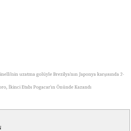
nelli’nin uzatma golüyle Brezilya’nın Japonya karşısında 2-
Toro, İkinci Etabı Pogacar’ın Önünde Kazandı
N