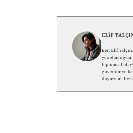
ELIF YALÇI
Ben Elif Yalçı
yönetmeniyim. 
toplumsal olay
güvenilir ve b
duyurmak hem 