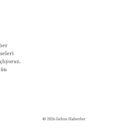
ber
meleri
çlıyoruz.
nün
© 2026 Gebze Haberler