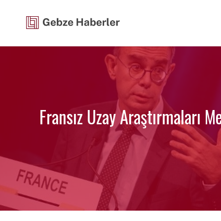
İçeriğe
atla
Fransız Uzay Araştırmaları M