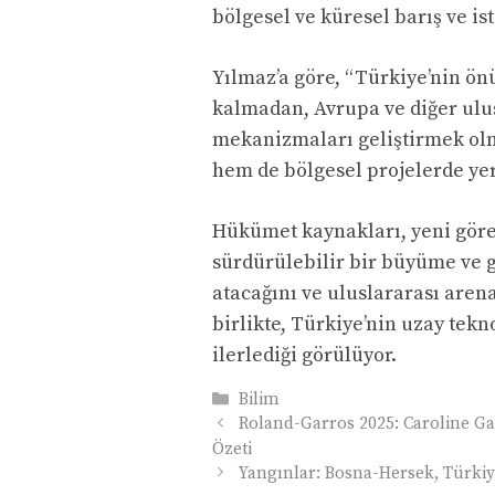
bölgesel ve küresel barış ve i
Yılmaz’a göre, “Türkiye’nin ön
kalmadan, Avrupa ve diğer ulu
mekanizmaları geliştirmek olm
hem de bölgesel projelerde yer 
Hükümet kaynakları, yeni görev
sürdürülebilir bir büyüme ve 
atacağını ve uluslararası arena
birlikte, Türkiye’nin uzay tek
ilerlediği görülüyor.
Kategoriler
Bilim
Roland-Garros 2025: Caroline Ga
Özeti
Yangınlar: Bosna-Hersek, Türkiy