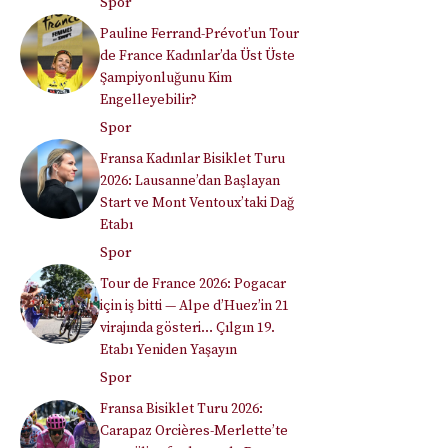
Spor
Pauline Ferrand-Prévot’un Tour
de France Kadınlar’da Üst Üste
Şampiyonluğunu Kim
Engelleyebilir?
Spor
Fransa Kadınlar Bisiklet Turu
2026: Lausanne’dan Başlayan
Start ve Mont Ventoux’taki Dağ
Etabı
Spor
Tour de France 2026: Pogacar
için iş bitti — Alpe d’Huez’in 21
virajında gösteri… Çılgın 19.
Etabı Yeniden Yaşayın
Spor
Fransa Bisiklet Turu 2026:
Carapaz Orcières-Merlette’te