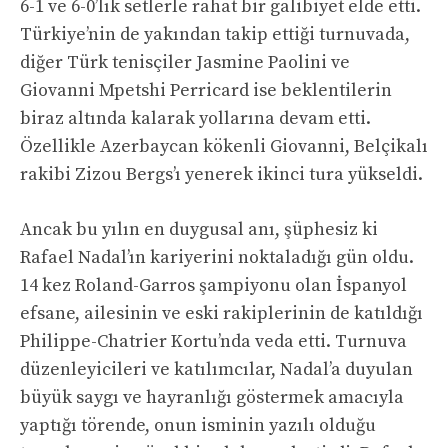
6-1 ve 6-0’lık setlerle rahat bir galibiyet elde etti.
Türkiye’nin de yakından takip ettiği turnuvada,
diğer Türk tenisçiler Jasmine Paolini ve
Giovanni Mpetshi Perricard ise beklentilerin
biraz altında kalarak yollarına devam etti.
Özellikle Azerbaycan kökenli Giovanni, Belçikalı
rakibi Zizou Bergs’ı yenerek ikinci tura yükseldi.
Ancak bu yılın en duygusal anı, şüphesiz ki
Rafael Nadal’ın kariyerini noktaladığı gün oldu.
14 kez Roland-Garros şampiyonu olan İspanyol
efsane, ailesinin ve eski rakiplerinin de katıldığı
Philippe-Chatrier Kortu’nda veda etti. Turnuva
düzenleyicileri ve katılımcılar, Nadal’a duyulan
büyük saygı ve hayranlığı göstermek amacıyla
yaptığı törende, onun isminin yazılı olduğu