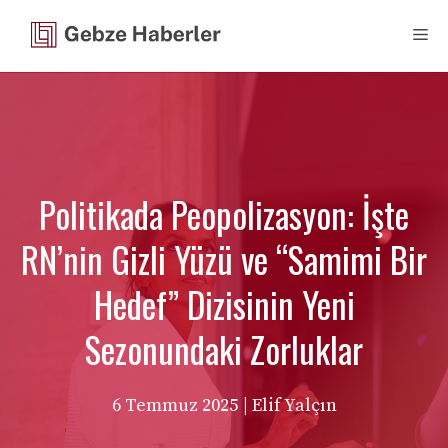
İçeriğe
Me
atla
Politikada Peopolizasyon: İşte
RN’nin Gizli Yüzü ve “Samimi Bir
Hedef” Dizisinin Yeni
Sezonundaki Zorluklar
6 Temmuz 2025
| Elif Yalçın