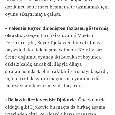
dördüncü sette maçı beşinci sete taşımamak için
oyunu sıkıştırmaya çalıştı.
• Valentin Royer direnişten fazlasını göstermiş
olsa da…
Geçen turdaki Giovanni Mpetshi
Perricard gibi, Royer Djokovic’e bir set almayı
başardı, fakat tek başına yetmedi. Neuilly-sur-
Seine doğumlu oyuncu iki buçuk set boyunca
etkisiz kaldı; ancak dirilişiyle dünya
sıralamasında 4. olan rakibini sarsmayı başardı,
üçüncü seti kazanıp maçın son oyununda dört
maç sayısını kurtarmayı da başardı.
• İki hızda ilerleyen bir Djokovic.
Önceki turda
olduğu gibi Djokovic bu maçta da birkaç aşama
üzerinden gitti. Perricard’a karşı Fransız’ın