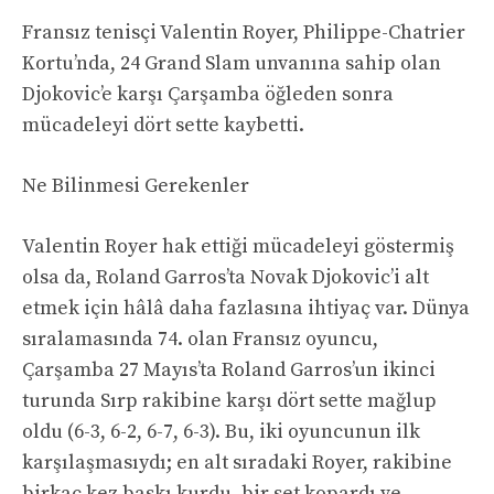
Fransız tenisçi Valentin Royer, Philippe-Chatrier
Kortu’nda, 24 Grand Slam unvanına sahip olan
Djokovic’e karşı Çarşamba öğleden sonra
mücadeleyi dört sette kaybetti.
Ne Bilinmesi Gerekenler
Valentin Royer hak ettiği mücadeleyi göstermiş
olsa da, Roland Garros’ta Novak Djokovic’i alt
etmek için hâlâ daha fazlasına ihtiyaç var. Dünya
sıralamasında 74. olan Fransız oyuncu,
Çarşamba 27 Mayıs’ta Roland Garros’un ikinci
turunda Sırp rakibine karşı dört sette mağlup
oldu (6-3, 6-2, 6-7, 6-3). Bu, iki oyuncunun ilk
karşılaşmasıydı; en alt sıradaki Royer, rakibine
birkaç kez baskı kurdu, bir set kopardı ve