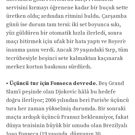
servisini kırmayı öğrenene kadar bir buçuk sette
üretken oldu; ardından ritmini buldu. Çarşamba
günü ise durum tam tersi: iki set boyunca sıkı,
yüz güldüren bir otomatik hızla ilerledi, sonra
maçı bitirmek için ufak bir hata yaptı ve Royer’e
inanma şansı verdi. Ancak 39 yaşındaki Sırp, tüm
tecrübesiyle beşinci sete kalmaktan kaçınarak
merkez kortun baskısını sürdürdı.
• Üçüncü tur için Fonseca devrede.
Beş Grand
Slam’i peşinde olan Djokovic hâlâ bu hedefe
doğru ilerliyor; 2006 yılından beri Paris’te üçüncü
tura her zaman yükselmiş durumda. Bir sonraki
maçta ardışık üçüncü Fransız beklenmiyor, fakat
dünya tenisinin büyük bir umudu olan Brezilyalı
Joao Fonseca (19 yaşında, dünyanın 30.