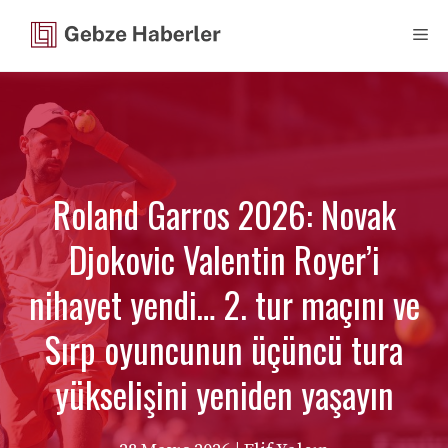
İçeriğe
Me
atla
Roland Garros 2026: Novak
Djokovic Valentin Royer’i
nihayet yendi… 2. tur maçını ve
Sırp oyuncunun üçüncü tura
yükselişini yeniden yaşayın