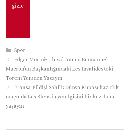
gizle
Kategoriler
Spor
Edgar Morin’e Ulusal Anma: Emmanuel
Macron’un Başkanlığındaki Les Invalides’teki
Töreni Yeniden Yaşayın
Fransa-Fildişi Sahili: Dünya Kupası hazırlık
maçında Les Bleus’in yenilgisini bir kez daha
yaşayın