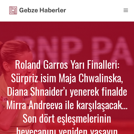
İçeriğe
Me
atla
Roland Garros Yarı Finalleri:
Sürpriz isim Maja Chwalinska,
Diana Shnaider’ı yenerek finalde
Mirra Andreeva ile karşılaşacak…
Son dört eşleşmelerinin
heyecanını yeniden yaşayın