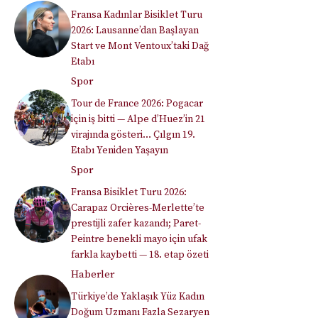
Fransa Kadınlar Bisiklet Turu
2026: Lausanne’dan Başlayan
Start ve Mont Ventoux’taki Dağ
Etabı
Spor
Tour de France 2026: Pogacar
için iş bitti — Alpe d’Huez’in 21
virajında gösteri… Çılgın 19.
Etabı Yeniden Yaşayın
Spor
Fransa Bisiklet Turu 2026:
Carapaz Orcières-Merlette’te
prestijli zafer kazandı; Paret-
Peintre benekli mayo için ufak
farkla kaybetti — 18. etap özeti
Haberler
Türkiye’de Yaklaşık Yüz Kadın
Doğum Uzmanı Fazla Sezaryen