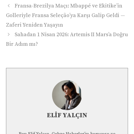
Fransa-Brezilya Maçı: Mbappé ve Ekitike’in
Golleriyle Fransa Seleção’ya Karşı Galip Geldi —
Zaferi Yeniden Yaşayın
Sahadan 1 Nisan 2026: Artemis II Mars’a Doğru
Bir Adım mı?
ELIF YALÇIN
Ben Elif Yalçın, Gebze Haberler’in kurucusu ve