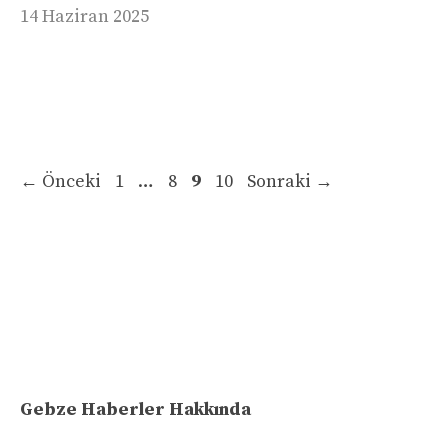
14 Haziran 2025
Sayfa
Sayfa
Sayfa
Sayfa
←
Önceki
1
…
8
9
10
Sonraki
→
Gebze Haberler Hakkında