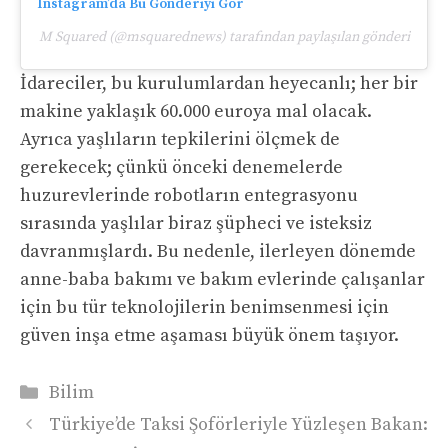
Instagram’da Bu Gönderiyi Gör
M Squared (@msquarednews) tarafından paylaşılan gönderi
İdareciler, bu kurulumlardan heyecanlı; her bir
makine yaklaşık 60.000 euroya mal olacak.
Ayrıca yaşlıların tepkilerini ölçmek de
gerekecek; çünkü önceki denemelerde
huzurevlerinde robotların entegrasyonu
sırasında yaşlılar biraz şüpheci ve isteksiz
davranmışlardı. Bu nedenle, ilerleyen dönemde
anne-baba bakımı ve bakım evlerinde çalışanlar
için bu tür teknolojilerin benimsenmesi için
güven inşa etme aşaması büyük önem taşıyor.
Kategoriler
Bilim
Türkiye’de Taksi Şoförleriyle Yüzleşen Bakan: