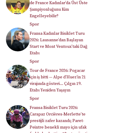
de France Kadınlar’da Üst Üste
Şampiyonluğunu Kim
Engelleyebilir?
Spor
Fransa Kadınlar Bisiklet Turu
2026: Lausanne’dan Başlayan
Start ve Mont Ventoux’taki Dağ
Etabı
Spor
Tour de France 2026: Pogacar
için iş bitti — Alpe d’Huez’in 21
virajında gösteri… Çılgın 19.
Etabı Yeniden Yaşayın
Spor
Fransa Bisiklet Turu 2026:
Carapaz Orcières-Merlette’te
prestijli zafer kazandı; Paret-
Peintre benekli mayo için ufak