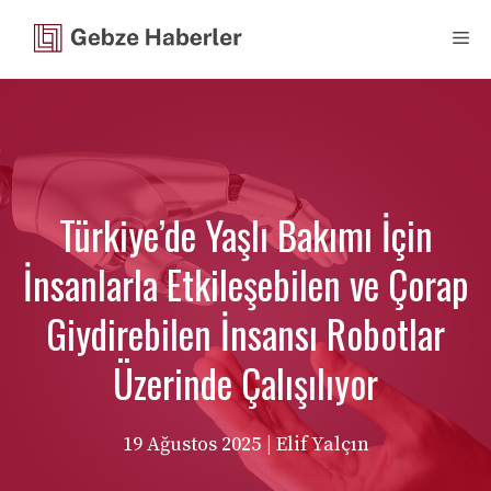
İçeriğe
Me
atla
Türkiye’de Yaşlı Bakımı İçin
İnsanlarla Etkileşebilen ve Çorap
Giydirebilen İnsansı Robotlar
Üzerinde Çalışılıyor
19 Ağustos 2025
| Elif Yalçın