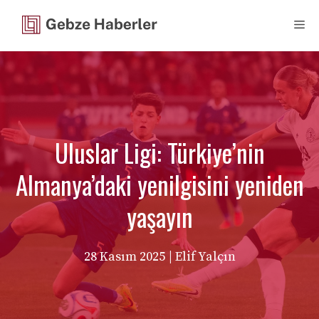
İçeriğe
Me
atla
Uluslar Ligi: Türkiye’nin
Almanya’daki yenilgisini yeniden
yaşayın
28 Kasım 2025
| Elif Yalçın