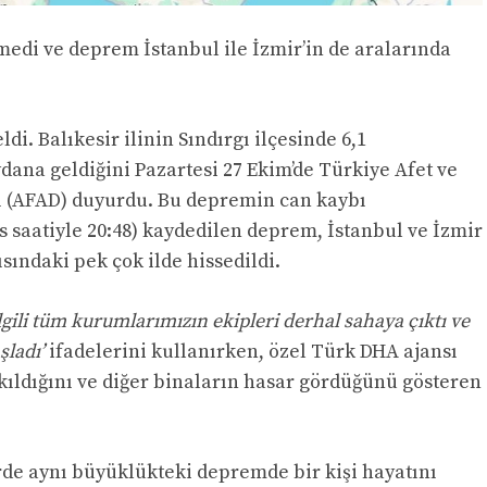
lmedi ve deprem İstanbul ile İzmir’in de aralarında
. Balıkesir ilinin Sındırgı ilçesinde 6,1
na geldiğini Pazartesi 27 Ekim’de Türkiye Afet ve
ı (AFAD) duyurdu. Bu depremin can kaybı
ris saatiyle 20:48) kaydedilen deprem, İstanbul ve İzmir
sındaki pek çok ilde hissedildi.
İlgili tüm kurumlarımızın ekipleri derhal sahaya çıktı ve
ladı’
ifadelerini kullanırken, özel Türk DHA ajansı
ıkıldığını ve diğer binaların hasar gördüğünü gösteren
rde aynı büyüklükteki depremde bir kişi hayatını