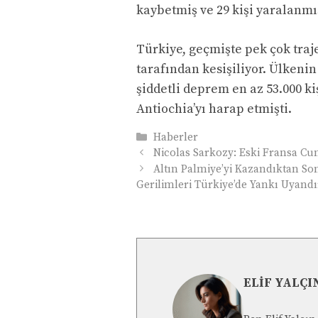
kaybetmiş ve 29 kişi yaralanmış
Türkiye, geçmişte pek çok traj
tarafından kesişiliyor. Ülken
şiddetli deprem en az 53.000 ki
Antiochia’yı harap etmişti.
Kategoriler
Haberler
Nicolas Sarkozy: Eski Fransa Cu
Altın Palmiye’yi Kazandıktan So
Gerilimleri Türkiye’de Yankı Uyandı
ELIF YALÇI