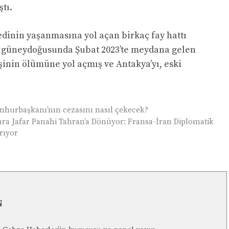
tı.
edinin yaşanmasına yol açan birkaç fay hattı
in güneydoğusunda Şubat 2023’te meydana gelen
şinin ölümüne yol açmış ve Antakya’yı, eski
mhurbaşkanı’nın cezasını nasıl çekecek?
nra Jafar Panahi Tahran’a Dönüyor: Fransa-İran Diplomatik
rıyor
N