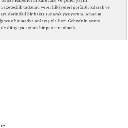
n, Gebze Haberler’in kurucusu ve genel yayın
Gazetecilik tutkumu yerel hikâyeleri görünür kılarak ve
lara derinlikli bir bakış sunarak yaşıyorum. Amacım,
ağımsız bir medya anlayışıyla hem Gebze’nin sesini
de dünyaya açılan bir pencere olmak.
ber