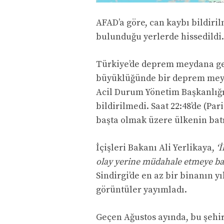
AFAD’a göre, can kaybı bildiri
bulunduğu yerlerde hissedildi.
Türkiye’de deprem meydana geldi
büyüklüğünde bir deprem meyda
Acil Durum Yönetim Başkanlığ
bildirilmedi. Saat 22:48’de (Pa
başta olmak üzere ülkenin batı
İçişleri Bakanı Ali Yerlikaya,
‘
olay yerine müdahale etmeye baş
Sindirgi’de en az bir binanın y
görüntüler yayımladı.
Geçen Ağustos ayında, bu şehi