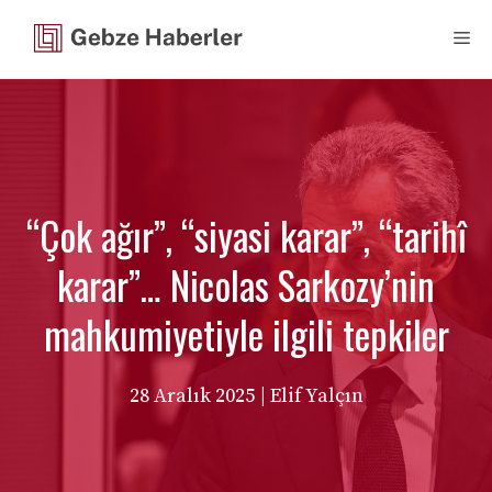
İçeriğe
Me
atla
“Çok ağır”, “siyasi karar”, “tarihî
karar”… Nicolas Sarkozy’nin
mahkumiyetiyle ilgili tepkiler
28 Aralık 2025
| Elif Yalçın