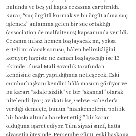
bulundu ve beş yıl hapis cezasına çarptırıldı.
Karar, “suç örgütü kurmak ve bu örgüt adına suç
işlemek” anlamına gelen bir suç ortaklığı
(association de malfaiteurs) kapsamında verildi.
Cezanın infazı hemen başlayacak mı, yoksa
erteli mi olacak sorusu, hâlen belirsizliğini
koruyor; hapiste ne zaman başlayacağı ise 13
Ekim’de Ulusal Mali Savcılık tarafından
kendisine çağrı yapıldığında netleşecek. Eski
cumhurbaşkanı kendini hâlâ masum görüyor ve
bu kararı “adaletsizlik” ve bir “skandal” olarak
nitelendiriyor; avukatı ise, Gebze Haberler’a
verdiği demeçte, bunun “mahkemelerin politik
bir baskı altında hareket ettiği” bir karar
olduğuna işaret ediyor. Tüm siyasi sınıf, hatta
siyasetin ötesinde, Perşembe günü, eski başkana