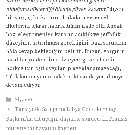
üzere, herkes için aynı kanunların geçerli
olduğunu gösterdiği ölçüde güven kazanır.”
diyen
bir yargıç, bu kararın, hukukun evrensel
ilkelerini tekrar hatırlattığını ifade etti. Ancak
bazı eleştirmenler, kararın açıklık ve şeffaflık
düzeyinin artırılması gerektiğini, bazı soruların
hâlâ cevap beklediğini belirtti. Bugün, yargının
nasıl bir yönlendirme izleyeceği ve adaletin
herkes için eşit uygulanıp uygulanamayacağı,
Türk kamuoyunun odak noktasında yer almaya
devam ediyor.
Kategoriler
Siyaset
Türkiye’de Salı günü Libya Genelkurmay
Başkanı’na ait uçağın düşmesi sonucu iki Fransız
mürettebat hayatını kaybetti