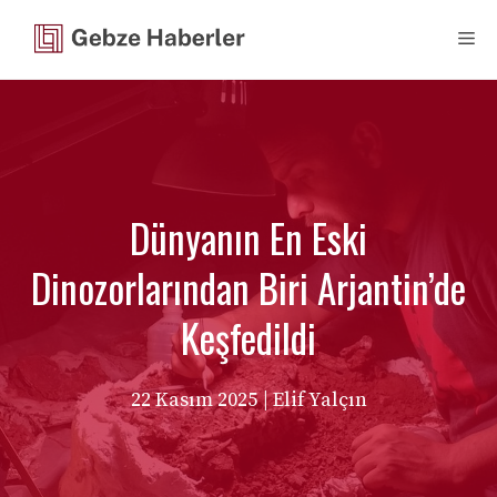
İçeriğe
Me
atla
Dünyanın En Eski
Dinozorlarından Biri Arjantin’de
Keşfedildi
22 Kasım 2025
| Elif Yalçın