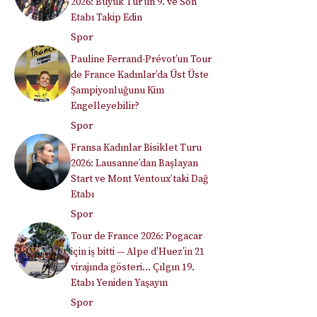
2026: Büyük Tur’un 9. ve Son
Etabı Takip Edin
Spor
Pauline Ferrand-Prévot’un Tour
de France Kadınlar’da Üst Üste
Şampiyonluğunu Kim
Engelleyebilir?
Spor
Fransa Kadınlar Bisiklet Turu
2026: Lausanne’dan Başlayan
Start ve Mont Ventoux’taki Dağ
Etabı
Spor
Tour de France 2026: Pogacar
için iş bitti — Alpe d’Huez’in 21
virajında gösteri… Çılgın 19.
Etabı Yeniden Yaşayın
Spor