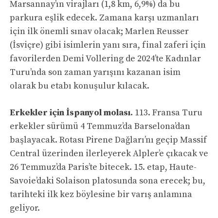
Marsannay’ın virajları (1,8 km, 6,9%) da bu
parkura eşlik edecek. Zamana karşı uzmanları
için ilk önemli sınav olacak; Marlen Reusser
(İsviçre) gibi isimlerin yanı sıra, final zaferi için
favorilerden Demi Vollering de 2024’te Kadınlar
Turu’nda son zaman yarışını kazanan isim
olarak bu etabı konuşulur kılacak.
Erkekler için İspanyol molası.
113. Fransa Turu
erkekler sürümü 4 Temmuz’da Barselona’dan
başlayacak. Rotası Pirene Dağları’nı geçip Massif
Central üzerinden ilerleyerek Alpler’e çıkacak ve
26 Temmuz’da Paris’te bitecek. 15. etap, Haute-
Savoie’daki Solaison platosunda sona erecek; bu,
tarihteki ilk kez böylesine bir varış anlamına
geliyor.