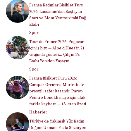
Fransa Kadınlar Bisiklet Turu
2026: Lausanne’dan Başlayan
Start ve Mont Ventoux’taki Dağ
Etabı
Spor
Tour de France 2026: Pogacar
için iş bitti — Alpe d’Huez’in 21
virajında gösteri… Çılgın 19.
Etabı Yeniden Yaşayın
Spor
Fransa Bisiklet Turu 2026:
Carapaz Orcières-Merlette’te
prestijli zafer kazandı; Paret-
Peintre benekli mayo için ufak
farkla kaybetti — 18. etap özeti
Haberler
Türkiye’de Yaklaşık Yüz Kadın
Doğum Uzmanı Fazla Sezaryen