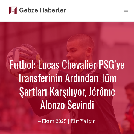
İçeriğe
Me
atla
Futbol: Lucas Chevalier PSG’ye
Transferinin Ardından Tüm
Şartları Karşılıyor, Jérôme
Alonzo Sevindi
4 Ekim 2025
| Elif Yalçın