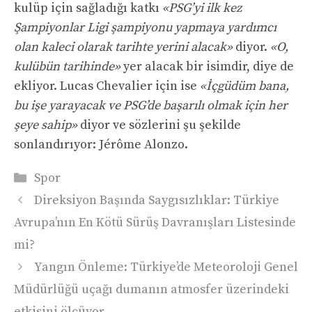
kulüp için sağladığı katkı
«PSG’yi ilk kez
Şampiyonlar Ligi şampiyonu yapmaya yardımcı
olan kaleci olarak tarihte yerini alacak»
diyor.
«O,
kulübün tarihinde»
yer alacak bir isimdir, diye de
ekliyor. Lucas Chevalier için ise
«İçgüdüm bana,
bu işe yarayacak ve PSG’de başarılı olmak için her
şeye sahip»
diyor ve sözlerini şu şekilde
sonlandırıyor: Jérôme Alonzo.
Kategoriler
Spor
Direksiyon Başında Saygısızlıklar: Türkiye
Avrupa’nın En Kötü Sürüş Davranışları Listesinde
mi?
Yangın Önleme: Türkiye’de Meteoroloji Genel
Müdürlüğü uçağı dumanın atmosfer üzerindeki
etkisini ölçüyor