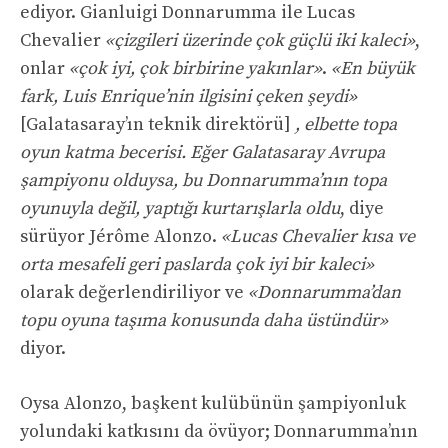
ediyor. Gianluigi Donnarumma ile Lucas
Chevalier
«çizgileri üzerinde çok güçlü iki kaleci»
,
onlar
«çok iyi, çok birbirine yakınlar»
.
«En büyük
fark, Luis Enrique’nin ilgisini çeken şeydi»
[Galatasaray’ın teknik direktörü]
, elbette topa
oyun katma becerisi. Eğer Galatasaray Avrupa
şampiyonu olduysa, bu Donnarumma’nın topa
oyunuyla değil, yaptığı kurtarışlarla oldu
, diye
sürüyor Jérôme Alonzo.
«Lucas Chevalier kısa ve
orta mesafeli geri paslarda çok iyi bir kaleci»
olarak değerlendiriliyor ve
«Donnarumma’dan
topu oyuna taşıma konusunda daha üstündür»
diyor.
Oysa Alonzo, başkent kulübünün şampiyonluk
yolundaki katkısını da övüyor; Donnarumma’nın