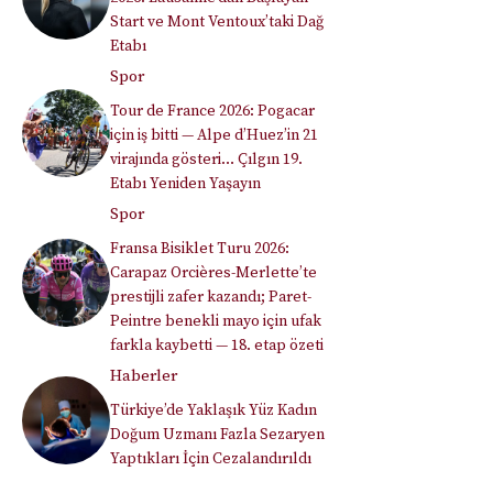
Start ve Mont Ventoux’taki Dağ
Etabı
Spor
Tour de France 2026: Pogacar
için iş bitti — Alpe d’Huez’in 21
virajında gösteri… Çılgın 19.
Etabı Yeniden Yaşayın
Spor
Fransa Bisiklet Turu 2026:
Carapaz Orcières-Merlette’te
prestijli zafer kazandı; Paret-
Peintre benekli mayo için ufak
farkla kaybetti — 18. etap özeti
Haberler
Türkiye’de Yaklaşık Yüz Kadın
Doğum Uzmanı Fazla Sezaryen
Yaptıkları İçin Cezalandırıldı