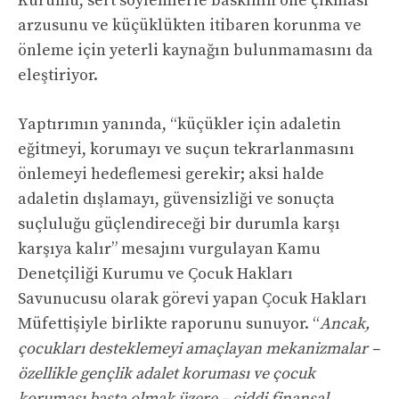
Kurumu, sert söylemlerle baskının öne çıkması
arzusunu ve küçüklükten itibaren korunma ve
önleme için yeterli kaynağın bulunmamasını da
eleştiriyor.
Yaptırımın yanında, “küçükler için adaletin
eğitmeyi, korumayı ve suçun tekrarlanmasını
önlemeyi hedeflemesi gerekir; aksi halde
adaletin dışlamayı, güvensizliği ve sonuçta
suçluluğu güçlendireceği bir durumla karşı
karşıya kalır” mesajını vurgulayan Kamu
Denetçiliği Kurumu ve Çocuk Hakları
Savunucusu olarak görevi yapan Çocuk Hakları
Müfettişiyle birlikte raporunu sunuyor. “
Ancak,
çocukları desteklemeyi amaçlayan mekanizmalar –
özellikle gençlik adalet koruması ve çocuk
koruması başta olmak üzere – ciddi finansal