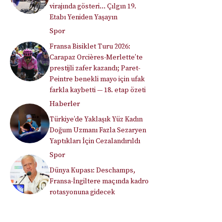
virajında gösteri… Çılgın 19.
Etabı Yeniden Yaşayın
Spor
Fransa Bisiklet Turu 2026:
Carapaz Orcières-Merlette’te
prestijli zafer kazandı; Paret-
Peintre benekli mayo için ufak
farkla kaybetti — 18. etap özeti
Haberler
Türkiye’de Yaklaşık Yüz Kadın
Doğum Uzmanı Fazla Sezaryen
Yaptıkları İçin Cezalandırıldı
Spor
Dünya Kupası: Deschamps,
Fransa-İngiltere maçında kadro
rotasyonuna gidecek