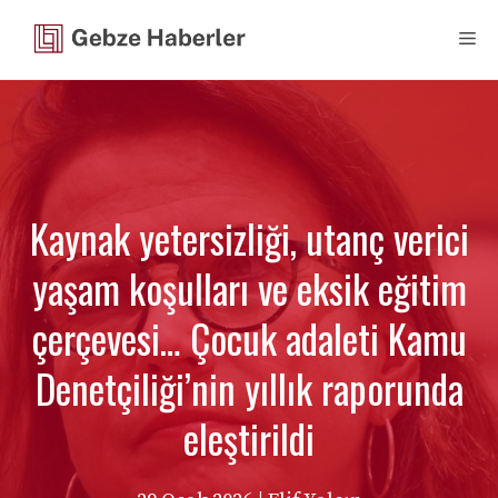
İçeriğe
Me
atla
Kaynak yetersizliği, utanç verici
yaşam koşulları ve eksik eğitim
çerçevesi… Çocuk adaleti Kamu
Denetçiliği’nin yıllık raporunda
eleştirildi