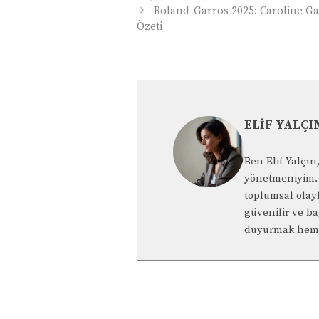
Roland-Garros 2025: Caroline Ga
Özeti
ELIF YALÇI
Ben Elif Yalçı
yönetmeniyim. 
toplumsal olay
güvenilir ve b
duyurmak hem 