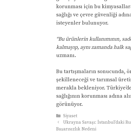
korunması için bu kimyasallara
sağlığı ve çevre güvenliği adı
isteyenler bulunuyor.
“Bu ürünlerin kullanımının, sade
kalmayıp, aynı zamanda halk sağlı
uzmanı.
Bu tartışmaların sonucunda, ö
şekilleneceği ve tarımsal üre
merakla bekleniyor. Türkiye’de
sağlığının korunması adına alı
görünüyor.
Kategoriler
Siyaset
Ukrayna Savaşı: İstanbul’daki R
Başarısızlık Nedeni