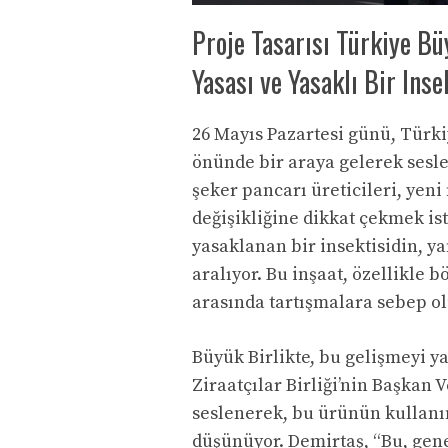
Proje Tasarısı Türkiye Bü
Yasası ve Yasaklı Bir Inse
26 Mayıs Pazartesi günü, Türkiy
önünde bir araya gelerek sesler
şeker pancarı üreticileri, yeni
değişikliğine dikkat çekmek isti
yasaklanan bir insektisidin, ya
aralıyor. Bu inşaat, özellikle 
arasında tartışmalara sebep ol
Büyük Birlikte, bu gelişmeyi y
Ziraatçılar Birliği’nin Başkan
seslenerek, bu ürünün kullanı
düşünüyor. Demirtaş, “Bu, gene