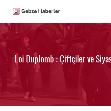
İçeriğe
atla
Loi Duplomb : Çiftçiler ve Siyas