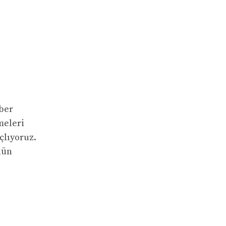
ber
meleri
çlıyoruz.
nün