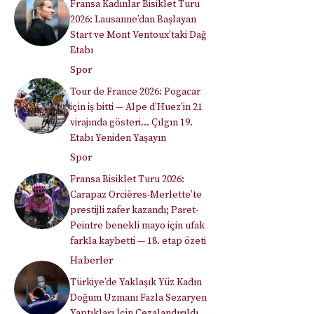
Fransa Kadınlar Bisiklet Turu
2026: Lausanne’dan Başlayan
Start ve Mont Ventoux’taki Dağ
Etabı
Spor
Tour de France 2026: Pogacar
için iş bitti — Alpe d’Huez’in 21
virajında gösteri… Çılgın 19.
Etabı Yeniden Yaşayın
Spor
Fransa Bisiklet Turu 2026:
Carapaz Orcières-Merlette’te
prestijli zafer kazandı; Paret-
Peintre benekli mayo için ufak
farkla kaybetti — 18. etap özeti
Haberler
Türkiye’de Yaklaşık Yüz Kadın
Doğum Uzmanı Fazla Sezaryen
Yaptıkları İçin Cezalandırıldı