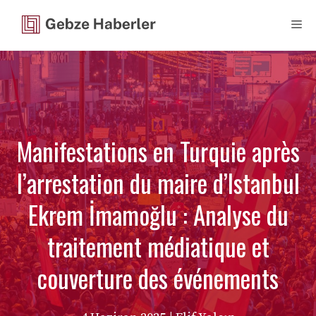
İçeriğe
Me
atla
Manifestations en Turquie après
l’arrestation du maire d’Istanbul
Ekrem İmamoğlu : Analyse du
traitement médiatique et
couverture des événements