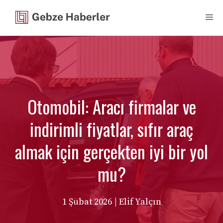
İçeriğe
Me
atla
Otomobil: Aracı firmalar ve
indirimli fiyatlar, sıfır araç
almak için gerçekten iyi bir yol
mu?
1 Şubat 2026
| Elif Yalçın