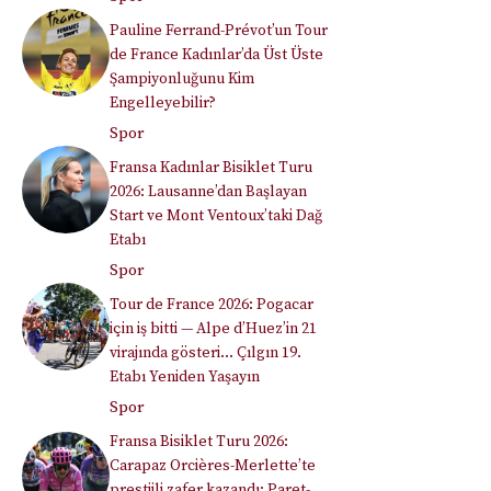
Pauline Ferrand-Prévot’un Tour
de France Kadınlar’da Üst Üste
Şampiyonluğunu Kim
Engelleyebilir?
Spor
Fransa Kadınlar Bisiklet Turu
2026: Lausanne’dan Başlayan
Start ve Mont Ventoux’taki Dağ
Etabı
Spor
Tour de France 2026: Pogacar
için iş bitti — Alpe d’Huez’in 21
virajında gösteri… Çılgın 19.
Etabı Yeniden Yaşayın
Spor
Fransa Bisiklet Turu 2026:
Carapaz Orcières-Merlette’te
prestijli zafer kazandı; Paret-