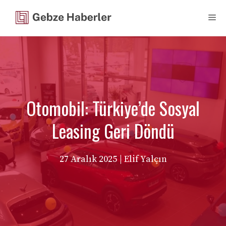
İçeriğe
Me
atla
Otomobil: Türkiye’de Sosyal
Leasing Geri Döndü
27 Aralık 2025
| Elif Yalçın