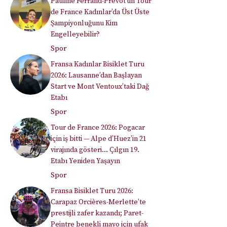
Pauline Ferrand-Prévot’un Tour
de France Kadınlar’da Üst Üste
Şampiyonluğunu Kim
Engelleyebilir?
Spor
Fransa Kadınlar Bisiklet Turu
2026: Lausanne’dan Başlayan
Start ve Mont Ventoux’taki Dağ
Etabı
Spor
Tour de France 2026: Pogacar
için iş bitti — Alpe d’Huez’in 21
virajında gösteri… Çılgın 19.
Etabı Yeniden Yaşayın
Spor
Fransa Bisiklet Turu 2026:
Carapaz Orcières-Merlette’te
prestijli zafer kazandı; Paret-
Peintre benekli mayo için ufak