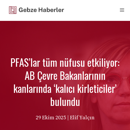
İçeriğe
Me
atla
PFAS’lar tüm nüfusu etkiliyor:
AB Çevre Bakanlarının
kanlarında ‘kalıcı kirleticiler’
bulundu
29 Ekim 2025
| Elif Yalçın