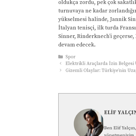
oldukça zordu, pek çok sakatl
turnuvaya ne kadar zorlandığını
yükselmesi halinde, Jannik Sin
İtalyan tenisçi, ilk turda Fra
Sinner, Rinderknech’i geçerse,
devam edecek.
Kategoriler
Spor
Elektrikli Araçlarda İzin Belgesi
Gizemli Olaylar: Türkiye’nin Uzay
ELIF YALÇI
Ben Elif Yalçı
yönetmeniyim. 