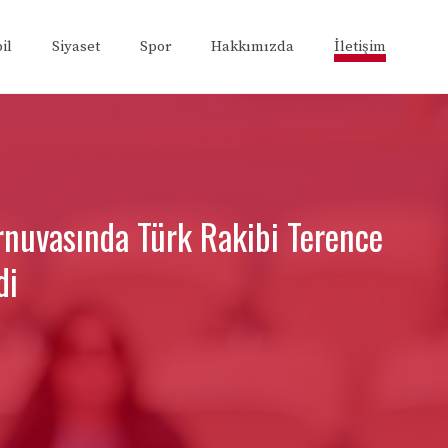
il
Siyaset
Spor
Hakkımızda
İletişim
rnuvasında Türk Rakibi Terence
di