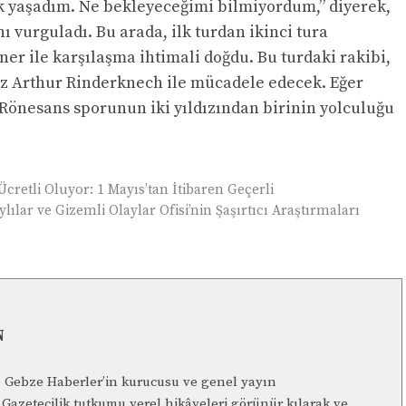
ık yaşadım. Ne bekleyeceğimi bilmiyordum,” diyerek,
 vurguladı. Bu arada, ilk turdan ikinci tura
ner ile karşılaşma ihtimali doğdu. Bu turdaki rakibi,
nsız Arthur Rinderknech ile mücadele edecek. Eğer
 Rönesans sporunun iki yıldızından birinin yolculuğu
 Ücretli Oluyor: 1 Mayıs’tan İtibaren Geçerli
lılar ve Gizemli Olaylar Ofisi’nin Şaşırtıcı Araştırmaları
N
n, Gebze Haberler’in kurucusu ve genel yayın
Gazetecilik tutkumu yerel hikâyeleri görünür kılarak ve