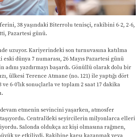
rini, 38 yaşındaki Biterrolu tenisçi, rakibini 6-2, 2-6,
tti, Pazartesi günü.
nde uzuyor. Kariyerindeki son turnuvasına katılma
ki eski dünya 7 numarası, 26 Mayıs Pazartesi günü
in adını yazdırmayı başardı. Gönüllü olarak dolu bir
ızı, ülkesi Terence Atmane (no. 121) ile yaptığı dört
-3 ve 6-0’lık sonuçlarla ve toplam 2 saat 17 dakika
ı.
 devam etmenin sevincini yaşarken, atmosfer
aşıyordu. Central’deki seyircilerin milyonlarca elleri
nüyordu. Salonda oldukça az kişi olmasına rağmen,
büyük ve etkiliydi. Rakibine karşı kazanmak veya