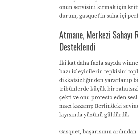
onun servisini kırmak için krit
durum, gasquet’in saha içi pe
Atmane, Merkezi Sahayı R
Desteklendi
İki kat daha fazla sayıda winn
bazı izleyicilerin tepkisini top
dikkatsizliğinden yararlanıp bi
tribünlerde küçük bir rahatsızl
çekti ve onu protesto eden ses
maçı kazanıp Berlin’deki sevinc
kıyısında yüzünü güldürdü.
Gasquet, başarısının ardından y