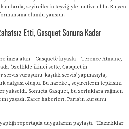
ik anlarda, seyircilerin teşviğiyle motive oldu. Bu yeni
rformansına olumlu yansıdı.
ahatsız Etti, Gasquet Sonuna Kadar
ere imza atan – Gasquet’e kıyasla – Terence Atmane,
ladı. Özellikle ikinci sette, Gasquet’in
r servis vuruşunu ‘kaşıklı servis’ yapmasıyla,
ık dalgası oluştu. Bu hareket, seyircilerin tepkisini
ler yükseldi. Sonuçta Gasquet, bu zorluklara rağmen
ini yaşadı. Zafer haberleri, Paris’in kursunu
aptığı röportajda duygularını paylaştı. “Hazırlıklar