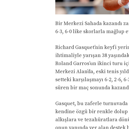
Bir Merkezi Sahada kazandı zafe
6-3, 6-0 like skorlarla mağlup e
Richard Gasquet’nin keyfi yeri
ihtimaliyle yarışan 38 yaşında
Roland Garros’un ikinci turu iç
Merkezi Alan’da, eski tenis yıld
setteki karşılaşmayı 6-2, 2-6, 6
süren bir maç sonunda kazand
Gasquet, bu zaferle turnuvada
kendine özgü bir renkle dolup t
alkışlara ve tezahüratlara dö
onun yanında yer alan destek 