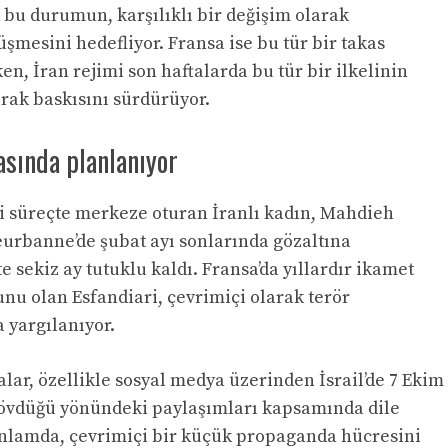
k bu durumun, karşılıklı bir değişim olarak
şmesini hedefliyor. Fransa ise bu tür bir takas
n, İran rejimi son haftalarda bu tür bir ilkelinin
ak baskısını sürdürüyor.
asında planlanıyor
li süreçte merkeze oturan İranlı kadın, Mahdieh
leurbanne’de şubat ayı sonlarında gözaltına
 sekiz ay tutuklu kaldı. Fransa’da yıllardır ikamet
nu olan Esfandiari, çevrimiçi olarak terör
 yargılanıyor.
lar, özellikle sosyal medya üzerinden İsrail’de 7 Ekim
ı övdüğü yönündeki paylaşımları kapsamında dile
 anlamda, çevrimiçi bir küçük propaganda hücresini