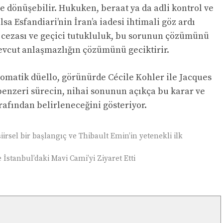
e dönüşebilir. Hukuken, beraat ya da adli kontrol ve
olsa Esfandiari’nin İran’a iadesi ihtimali göz ardı
s cezası ve geçici tutukluluk, bu sorunun çözümünü
evcut anlaşmazlığın çözümünü geciktirir.
lomatik düello, görünürde Cécile Kohler ile Jacques
benzeri sürecin, nihai sonunun açıkça bu karar ve
arafından belirleneceğini gösteriyor.
iirsel bir başlangıç ve Thibault Emin’in yetenekli ilk
 İstanbul’daki Mavi Cami’yi Ziyaret Etti