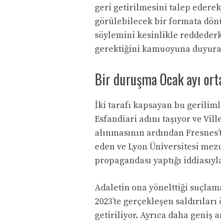
geri getirilmesini talep edere
görülebilecek bir formata dönü
söylemini kesinlikle reddederke
gerektiğini kamuoyuna duyurar
Bir duruşma Ocak ayı ort
İki tarafı kapsayan bu gerilim
Esfandiari adını taşıyor ve Vil
alınmasının ardından Fresnes’te
eden ve Lyon Üniversitesi mezu
propagandası yaptığı iddiasıyla
Adaletin ona yönelttiği suçlama
2023’te gerçekleşen saldırılar
getiriliyor. Ayrıca daha geniş