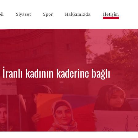
il
Siyaset
Spor
Hakkımızda
İletişim
İranlı kadının kaderine bağlı