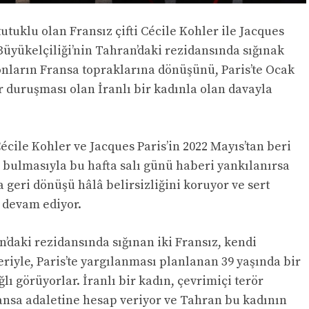
tutuklu olan Fransız çifti Cécile Kohler ile Jacques
Büyükelçiliği’nin Tahran’daki rezidansında sığınak
nların Fransa topraklarına dönüşünü, Paris’te Ocak
 duruşması olan İranlı bir kadınla olan davayla
écile Kohler ve Jacques Paris’in 2022 Mayıs’tan beri
 bulmasıyla bu hafta salı günü haberi yankılanırsa
 geri dönüşü hâlâ belirsizliğini koruyor ve sert
devam ediyor.
n’daki rezidansında sığınan iki Fransız, kendi
riyle, Paris’te yargılanması planlanan 39 yaşında bir
lı görüyorlar. İranlı bir kadın, çevrimiçi terör
nsa adaletine hesap veriyor ve Tahran bu kadının