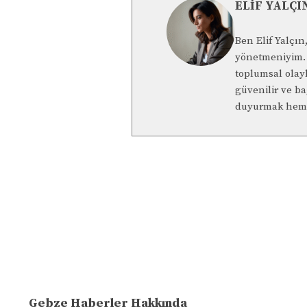
ELIF YALÇI
Ben Elif Yalçı
yönetmeniyim. 
toplumsal olay
güvenilir ve b
duyurmak hem 
Gebze Haberler Hakkında