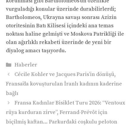
korunması gibi Bartholomeos’un özellikle
vurguladığı konular üzerinde durabilirlerdi;
Bartholomeos, Ukrayna savaşı sonrası Azizin
otoritesinin Batı Kilisesi içindeki ana temas
noktası haline gelmişti ve Moskova Patrikliği ile
olan ağırlıklı rekabeti üzerinde de yeni bir
diyalog amacı taşıyordu.
Kategoriler
Haberler
Cécile Kohler ve Jacques Paris’in dönüşü,
Fransa’da kovuşturulan İranlı kadının kaderine
bağlı
Fransa Kadınlar Bisiklet Turu 2026: “Ventoux
rüya kurduran zirve”, Ferrand-Prévôt için
biçilmiş kaftan… Parkurdaki coşkulu peloton