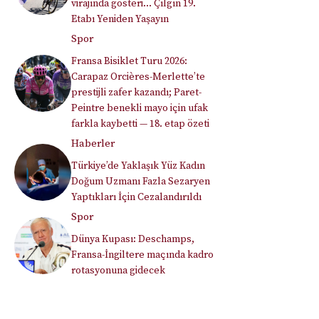
virajında gösteri… Çılgın 19.
Etabı Yeniden Yaşayın
Spor
Fransa Bisiklet Turu 2026:
Carapaz Orcières-Merlette’te
prestijli zafer kazandı; Paret-
Peintre benekli mayo için ufak
farkla kaybetti — 18. etap özeti
Haberler
Türkiye’de Yaklaşık Yüz Kadın
Doğum Uzmanı Fazla Sezaryen
Yaptıkları İçin Cezalandırıldı
Spor
Dünya Kupası: Deschamps,
Fransa-İngiltere maçında kadro
rotasyonuna gidecek