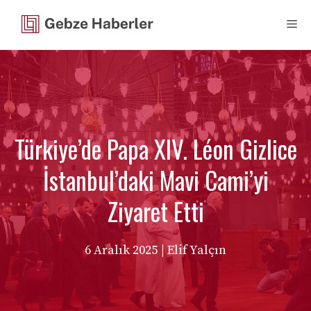
İçeriğe
Me
atla
Türkiye’de Papa XIV. Léon Gizlice
İstanbul’daki Mavi Cami’yi
Ziyaret Etti
6 Aralık 2025
| Elif Yalçın